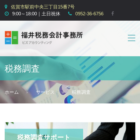
佐賀市駅前中央三丁目15番7号
9:00～18:00｜土日祝休
0952-36-6756
トップページ
税務調査
サービス
事務所概要
サービス
税務調査
スタッフ紹介
お客様の声
リクルート
税務調査サポート