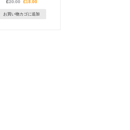
元
現
£
£
18.00
20.00
の
在
価
の
お買い物カゴに追加
格
価
は
格
£20.00
は
で
£18.00
し
で
た。
す。