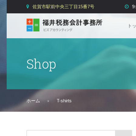
佐賀市駅前中央三丁目15番7号
9
ト
Shop
T-shirts