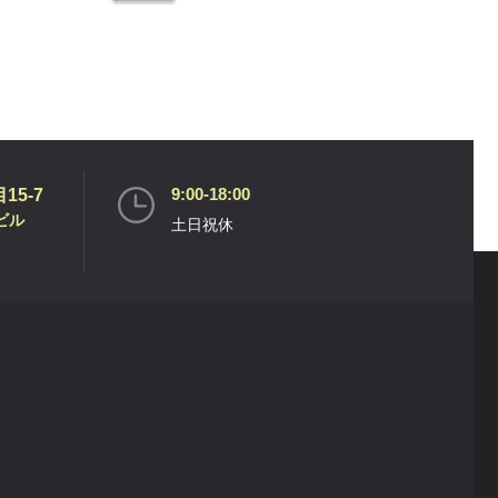
格
価
は
格
£20.00
は
で
£18.00
し
で
た。
す。
9:00-18:00
5-7
ビル
土日祝休