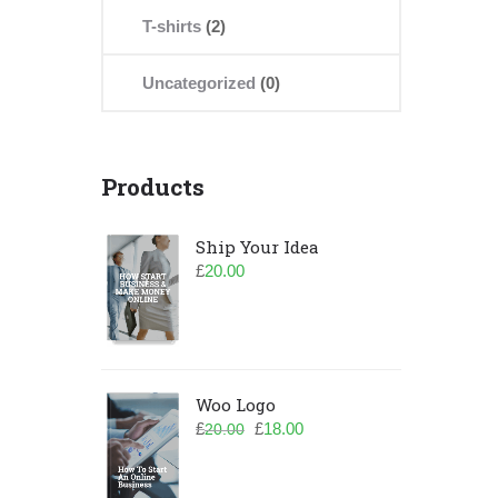
T-shirts
(2)
Uncategorized
(0)
Products
Ship Your Idea
£
20.00
Woo Logo
元
現
£
£
18.00
20.00
の
在
価
の