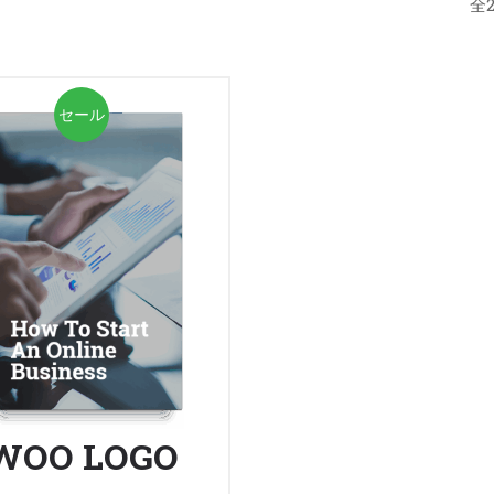
全
セール
WOO LOGO